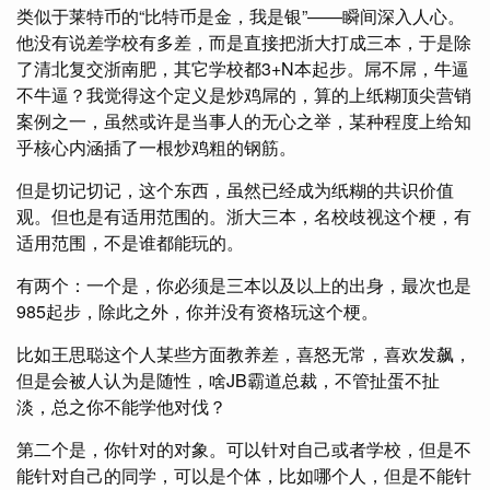
类似于莱特币的“比特币是金，我是银”——瞬间深入人心。
他没有说差学校有多差，而是直接把浙大打成三本，于是除
了清北复交浙南肥，其它学校都3+N本起步。屌不屌，牛逼
不牛逼？我觉得这个定义是炒鸡屌的，算的上纸糊顶尖营销
案例之一，虽然或许是当事人的无心之举，某种程度上给知
乎核心内涵插了一根炒鸡粗的钢筋。
但是切记切记，这个东西，虽然已经成为纸糊的共识价值
观。但也是有适用范围的。浙大三本，名校歧视这个梗，有
适用范围，不是谁都能玩的。
有两个：一个是，你必须是三本以及以上的出身，最次也是
985起步，除此之外，你并没有资格玩这个梗。
比如王思聪这个人某些方面教养差，喜怒无常，喜欢发飙，
但是会被人认为是随性，啥JB霸道总裁，不管扯蛋不扯
淡，总之你不能学他对伐？
第二个是，你针对的对象。可以针对自己或者学校，但是不
能针对自己的同学，可以是个体，比如哪个人，但是不能针