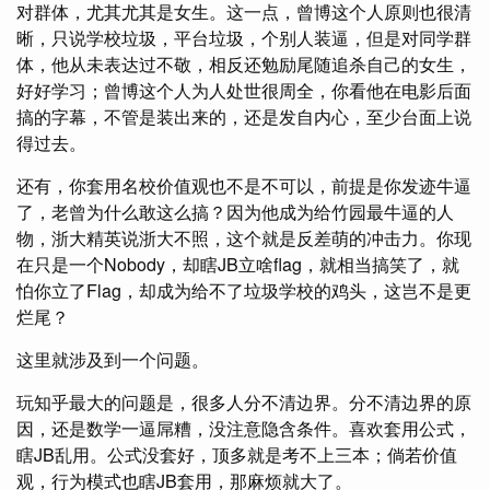
对群体，尤其尤其是女生。这一点，曾博这个人原则也很清
晰，只说学校垃圾，平台垃圾，个别人装逼，但是对同学群
体，他从未表达过不敬，相反还勉励尾随追杀自己的女生，
好好学习；曾博这个人为人处世很周全，你看他在电影后面
搞的字幕，不管是装出来的，还是发自内心，至少台面上说
得过去。
还有，你套用名校价值观也不是不可以，前提是你发迹牛逼
了，老曾为什么敢这么搞？因为他成为给竹园最牛逼的人
物，浙大精英说浙大不照，这个就是反差萌的冲击力。你现
在只是一个Nobody，却瞎JB立啥flag，就相当搞笑了，就
怕你立了Flag，却成为给不了垃圾学校的鸡头，这岂不是更
烂尾？
这里就涉及到一个问题。
玩知乎最大的问题是，很多人分不清边界。分不清边界的原
因，还是数学一逼屌糟，没注意隐含条件。喜欢套用公式，
瞎JB乱用。公式没套好，顶多就是考不上三本；倘若价值
观，行为模式也瞎JB套用，那麻烦就大了。