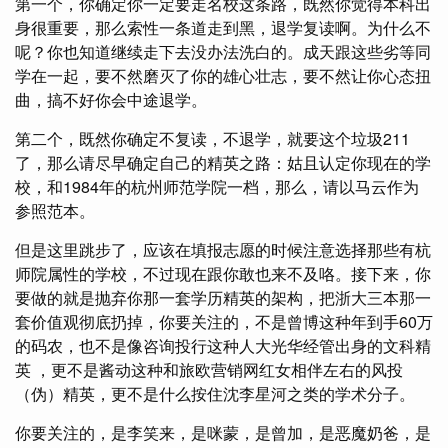
第一个，你确定你一定要走名校这条路，既然你觉得本科出
身很重要，那么索性一条道走到黑，退学复读啊。为什么不
呢？你也知道继续走下去没办法洗白的。成天跟这些劣等同
学在一起，要不然磨灭了你的雄心壮志，要不然让你心态扭
曲，搞不好你会中途退学。
第二个，既然你确定不复读，不退学，就要这个垃圾211
了，那么请尽早确定自己的精英之路：姑且认定你现在的学
校，和1984年的杭州师范学院一档，那么，请以马云作为
参照范本。
但是这里跳步了，应该在填报志愿的时候注意选择那些有杭
师院属性的学校，不过现在跟你敢也来不及咯。接下来，你
要做的就是抛弃你那一套学历精英的架构，把浙大三本那一
套价值观彻底扔掉，你要关注的，不是曾博这种年到手60万
的码农，也不是像咨询投行这种人大光华经管出身的文科精
英 ，更不是酱动这种和旅欧营销网红女相伴左右的风投
（伪）精英，更不是什么按住沈李星河之类的学术分子。
你要关注的，是李笑来，是咪蒙，是曾加，是恶魔奶爸，是