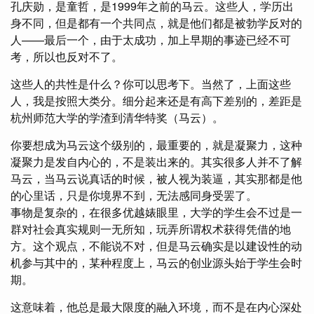
孔庆勋，是童哲，是1999年之前的马云。这些人，学历出
身不同，但是都有一个共同点，就是他们都是被勃学反对的
人——最后一个，由于太成功，加上早期的事迹已经不可
考，所以也反对不了。
这些人的共性是什么？你可以思考下。当然了，上面这些
人，我是按照大类分。细分起来还是有高下差别的，差距是
杭州师范大学的学渣到清华特奖（马云）。
你要想成为马云这个级别的，最重要的，就是凝聚力，这种
凝聚力是发自内心的，不是装出来的。其实很多人并不了解
马云，当马云说真话的时候，被人视为装逼，其实那都是他
的心里话，只是你境界不到，无法感同身受罢了。
事物是复杂的，在很多优越婊眼里，大学的学生会不过是一
群对社会真实规则一无所知，玩弄所谓权术获得凭借的地
方。这个观点，不能说不对，但是马云确实是以建设性的动
机参与其中的，某种程度上，马云的创业源头始于学生会时
期。
这意味着，他总是最大限度的融入环境，而不是在内心深处