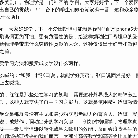
多美剧）。物理学是一门神圣的 学科。大家好好学，下一个爱
出自己的贡献）！”。台下的学生们则心潮澎湃一番，这和众多
无什么两样。
don，大家好好学，下一个爱因斯坦可能就是你”和“百万iphone
质诱饵更为可怕。更有危害性的是，给这样煽动性口号埋单的受
给物理学带来什么突破性贡献的大众。这种仅仅出于好奇和敬仰
之前。
卖学习方法和贩卖成功学没什么两样。
么喊的：“和我一样张口说，就能学好英语”。张口说固然是好，
上去喊操。
的，往往是那些处在学习的初期，需要这种外界强大的精神激励
励，这些人就丧失了自主学习之能力。这就是使用精神诱饵激情
受众是那群最没有主见和最少独立思考能力的普通人。诱饵，就
说，被炒作，调动出来的学习兴趣——例如对物理学，物理学家
等——最后非但难以转化成学以致用的效能，反而会浪费学生的
自领域钻研拔尖的我们而言，大部分高等数学和高等物理其他方