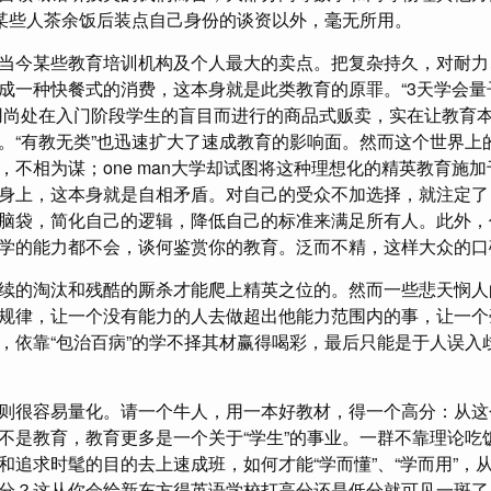
为某些人茶余饭后装点自己身份的谈资以外，毫无所用。
当今某些教育培训机构及个人最大的卖点。把复杂持久，对耐力
成一种快餐式的消费，这本身就是此类教育的原罪。“3天学会量
用尚处在入门阶段学生的盲目而进行的商品式贩卖，实在让教育
。“有教无类”也迅速扩大了速成教育的影响面。然而这个世界上
，不相为谋；one man大学却试图将这种理想化的精英教育施
身上，这本身就是自相矛盾。对自己的受众不加选择，就注定了
脑袋，简化自己的逻辑，降低自己的标准来满足所有人。此外，
学的能力都不会，谈何鉴赏你的教育。泛而不精，这样大众的口
续的淘汰和残酷的厮杀才能爬上精英之位的。然而一些悲天悯人
规律，让一个没有能力的人去做超出他能力范围内的事，让一个
，依靠“包治百病”的学不择其材赢得喝彩，最后只能是于人误入
则很容易量化。请一个牛人，用一本好教材，得一个高分：从这个角
不是教育，教育更多是一个关于“学生”的事业。一群不靠理论吃
和追求时髦的目的去上速成班，如何才能“学而懂”、“学而用”，
分？这从你会给新东方得英语学校打高分还是低分就可见一斑了。