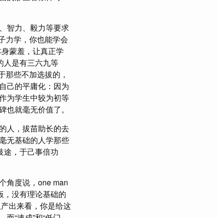
、智力、毅力等要求
子力学，你也能学会
本身蒙羞，让真正学
的人是有三六九等
加于那些不加选拔的，
自己的平庸化：因为
作为学生中较为初等
碑也就毫无价值了。
的人，拔苗助长的去
毫无基础的人学那些
歧途，于己事倍功
度说，one man
饭，没有理论基础的
从产出来看，你是给这
而“速成”和“低门